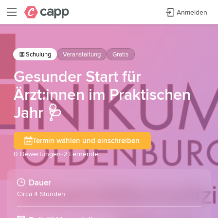
Anmelden
Schulung
Veranstaltung
Gratis
Gesunder Start für
Ärzt:innen im Praktischen
Jahr 🩺
Termin wählen und einschreiben
0 Bewertungen
2 Lernende
Dauer
Circa 4 Stunden