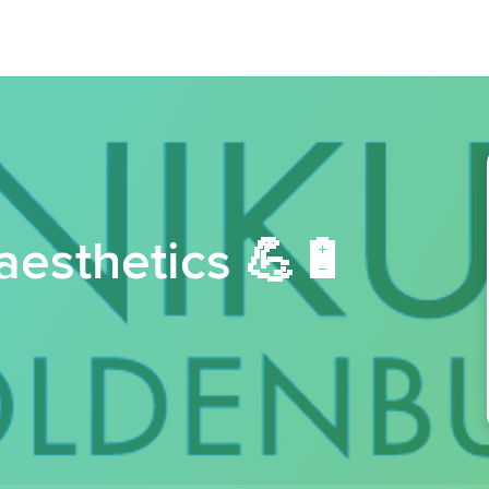
esthetics 💪🔋