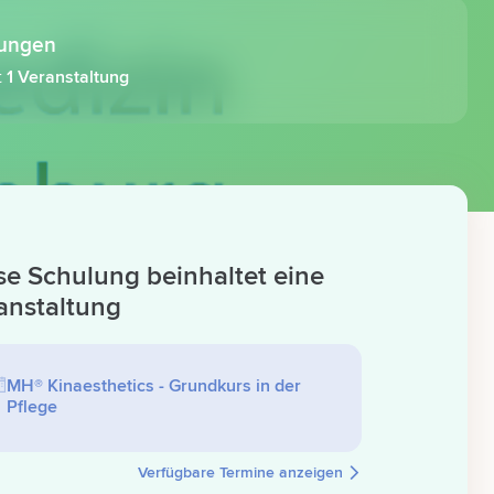
tungen
t
1 Veranstaltung
se Schulung beinhaltet eine
anstaltung
MH® Kinaesthetics - Grundkurs in der
Pflege
Verfügbare Termine anzeigen